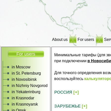
About us
For users
Ser
For users
Минимальные тарифы (для зв
при подключении
в Новосиби
in Moscow
Для точного определения воз
in St. Petersburg
воспользуйтесь
калькулятор
in Novosibirsk
in Nizhniy Novgorod
in Yekaterinburg
РОССИЯ
[+]
in Krasnodar
in Krasnoyarsk
ЗАРУБЕЖЬЕ
[+]
in Omsk