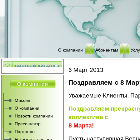
О компании
Абонентам
Услу
6 Март 2013
Поздравляем с 8 Мар
О компании
Уважаемые Клиенты, Пар
Миссия
Поздравляем прекрасн
О компании
Новости компании
коллектива с
Пресс-центр
8 Марта!
Партнеры
Пусть наступившая Весн
Рекоменд. письма